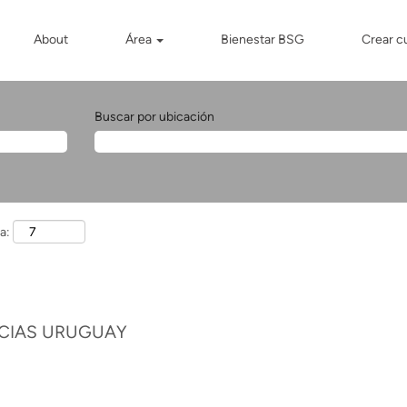
About
Área
Bienestar BSG
Crear c
Buscar por ubicación
a:
ICIAS URUGUAY