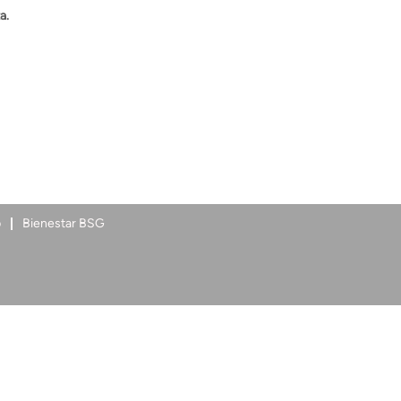
a.
p
Bienestar BSG